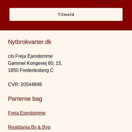
Friendly
Captcha ⇗
Tilmeld
Nytbrokvarter.dk
c/o Freja Ejendomme
Gammel Kongevej 60, 15.
1850 Frederiksberg C
CVR: 20544848
Parterne bag
Freja Ejendomme
Realdania By & Byg